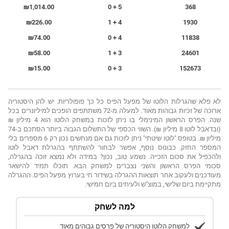
₪1,014.00
5 + 0
368
₪226.00
4 + 1
1930
₪74.00
4 + 0
11838
₪58.00
3 + 1
24601
₪15.00
3 + 0
152673
לא פלא שהגרלות הלוטו של מפעל הפיס כל כך פופולריות. יש להן היסטוריה
ארוכה של זכיות גבוהות מאוד. למעלה מ-72 משתתפים הופכים למיליונרים בכל
שנה. הפרס הראשון המינימלי בו ניתן לזכות במשחק הלוטו הוא 4 מיליון ₪
(ובדאבל לוטו 8 מיליון ₪). השווי הכספי של התשלום הגבוה ביותר הסתכם ב-74
מיליון ₪. בטופס "לוטו שיטתי" ניתן לזכות גם אם מנחשים נכון רק 6 מספרים בלי
המספר החזק. כבונוס נוסף, אפשר לבחור להשתתף בהגרלת דאבל לוטו
ולהכפיל את סכום הזכייה. נשמע טוב, נכון? במידה ולא נמצא זוכה בהגרלה,
סכומי הפרס הראשון והשני נצברים למשחק הבא. תוכלו תמיד להישאר
מעודכנים ולעקוב אחר תוצאות ההגרלה בשידור חי בערוץ מפעל הפיס. ההגרלה
מתקיימת ביום שלישי, במוצ"ש ולעיתים ביום חמישי.
למה לשחק
למשחק הלוטו היסטוריה של פרסים גבוהים מאוד