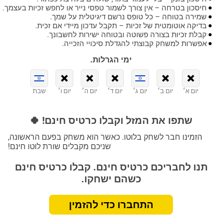
חיסכון בטרחה – אין צורך לשמור טפסי נייר או לחפש זכיות בעצמך.
שמירה בטוחה – כל טופס נרשם דיגיטלית על שמך.
בדיקה אוטומטית של זכיות – תקבל עדכון מיידי אם זכית.
קבלת זכיות בצורה פשוטה ובטוחה ישירות לחשבונך.
אפשרות למשחק קבוצתי להגדלת סיכויי הזכייה.
ימי הגרלות.
יום א׳
יום ב׳
יום ג׳
יום ד׳
יום ה׳
יום ו׳
שבת
שתפו את המזל וקבלו כרטיס חינם! 🍀
הזמינו חבר לשחק בלוטו. כאשר הוא משחק בפעם הראשונה,
שניכם מקבלים שורת לוטו חינם!
תנו לחבריכם כרטיס חינם. קבלו כרטיס חינם
כשהם ישחקו.
התחברו כדי להזמין