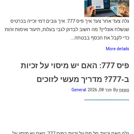
גלה צעד אחר צעד איך פיס 777: איך גובים דמי זכייה בכרטיס
שנשלח אונליין? מה חשוב לבדוק לגבי בעלות, תיעוד ואימות זהות
כדי לקבל את הכסף בבטחה....
More details
פיס 777: האם יש מיסוי על זכיות
ב‑777? מדריך מעשי לזוכים
news
By
פבר 08, 2026
General
גלה האם וכיצד חל מס על זכיות בפיס 777: האם יש מיסוי על