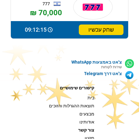
777
₪ 70,000
שחק עכשיו
09:12:14
צ'אט באמצעות WhatsApp
שירות לקוחות
צ'אט דרך Telegram
קישורים שימושיים
בית
תוצאות ההגרלות והזוכים
מבצעים
אודותינו
צור קשר
תקנון