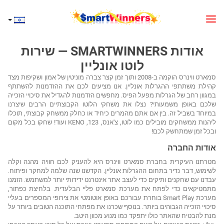
אודות SMARTWINNERS — שירות
לוטו אונליין
סמארט ווינרס הוקמה ב-2008 ותוך זמן קצר צברה מוניטין של אמון ושקיפות מצד
קהילת משתתפי ההגרלות אונליין. אנו מציעים לכם את ההזדמנות להשתתף
במגוון רחב של הגרלות מפעל הפיס. מחפשים הזדמנות להגדיל את סיכויי הזכייה
שלכם באופן משמעותי? נצלו את משחקי הלוטו הקבוצתיים הרבים שיצרנו
במיוחד בשביל זה. בין אם אתם מהמרים כיחיד או כחלק ממשחק קבוצתי, תוכלו
ליהנות ממשחקים מובילים כמו לוטו, צ'אנס, 123, KENO ועוד! שחקו בכל מקום
ובכל זמן שמתחשק לכם!
אודות החברה
מטרתנו העיקרית בחברת סמארט ווינרס היא להעניק לכם חוויה מהנה וקלה
לשימוש, דבר נדיר בתחום ההגרלות אונליין. הקדשנו שנה שלמה למחקר ופיתוח.
עבדנו עם שחקנים ותיקים כדי לעצב אתר אינטרנט ידידותי יותר למשתמש. הזמנו
מתמטיקאים כדי לפתח את מערכת סמארט פליי הבלעדית. בלחיצת כפתור,
מערכת Smart Play בוחרת עבורכם באופן אוטומטי את צירופי המספרים בעליי
סיכויי הזכייה הגבוהים ביותר. בנוסף שכרנו את מפתחי התוכנה הטובים ביותר על
מנת להבטיח שהאתר כולו יתפקד כמו מנוע מכוון היטב.