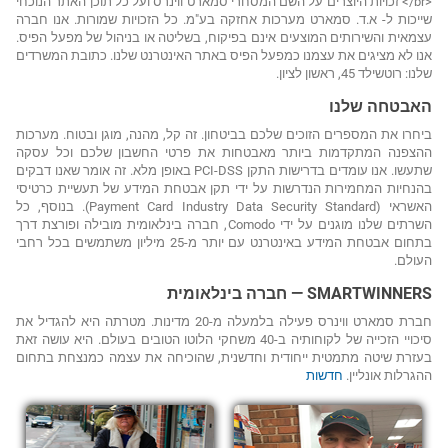
<br/> זכויות היוצרים על השם המסחרי סמארט ווינרס ועל כל תוכן האתר הנוכחי
שייכות ל- א.ד. סמארט מערכות אחזקה בע"מ. כל הזכויות שמורות. אנו חברה
עצמאית והשירותים המוצעים אינם בפיקוח, בשליטה או בניהול של מפעל הפיס.
אנו לא מציגים את עצמנו כמפעל הפיס באתר האינטרנט שלנו. כתובת המשרדים
שלנו: רוטשילד 45, ראשון לציון.
האבטחה שלנו
ביחרו את המספרים הזוכים שלכם בביטחון. זה קל, מהנה, מוגן ובטוח. מערכות
ההצפנה המתקדמות ביותר מאבטחות את פרטי החשבון שלכם וכל עסקה
שתעשו. אנו עומדים בדרישות התקן PCI-DSS באופן מלא. זה אומר שאנו דבקים
בהנחיות המחמירות הנדרשות על ידי תקן אבטחת המידע של תעשיית כרטיסי
האשראי (Payment Card Industry Data Security Standard). בנוסף, כל
השרתים שלנו מוגנים על ידי Comodo, חברה בינלאומית מובילה ופורצת דרך
בתחום אבטחת המידע באינטרנט עם יותר מ-25 מיליון משתמשים בכל רחבי
העולם.
SMARTWINNERS — חברה בינלאומית
חברת סמארט ווינרס פעילה בלמעלה מ-20 מדינות. מטרתה היא להגדיל את
סיכויי הזכייה של לקוחותיה ב-40 משחקי הלוטו הטובים בעולם. היא עושה זאת
בעזרת שיטה מתמטית ייחודית וחדשנית, שהוכיחה את עצמה כמנצחת בתחום
ההגרלות אונליין.
חדשות