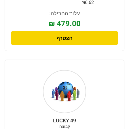
₪6.62
עלות החבילה:
₪ 479.00
הצטרף
LUCKY 49
קבוצה