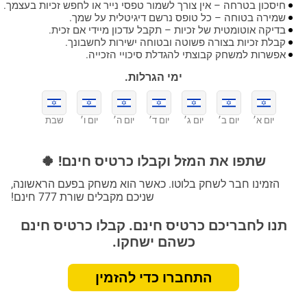
חיסכון בטרחה – אין צורך לשמור טפסי נייר או לחפש זכיות בעצמך.
שמירה בטוחה – כל טופס נרשם דיגיטלית על שמך.
בדיקה אוטומטית של זכיות – תקבל עדכון מיידי אם זכית.
קבלת זכיות בצורה פשוטה ובטוחה ישירות לחשבונך.
אפשרות למשחק קבוצתי להגדלת סיכויי הזכייה.
ימי הגרלות.
יום א׳
יום ב׳
יום ג׳
יום ד׳
יום ה׳
יום ו׳
שבת
שתפו את המזל וקבלו כרטיס חינם! 🍀
הזמינו חבר לשחק בלוטו. כאשר הוא משחק בפעם הראשונה,
שניכם מקבלים שורת 777 חינם!
תנו לחבריכם כרטיס חינם. קבלו כרטיס חינם
כשהם ישחקו.
התחברו כדי להזמין