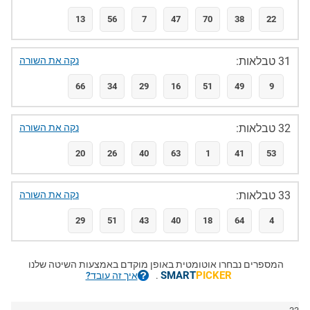
13
56
7
47
70
38
22
31 טבלאות:
נקה את השורה
66
34
29
16
51
49
9
32 טבלאות:
נקה את השורה
20
26
40
63
1
41
53
33 טבלאות:
נקה את השורה
29
51
43
40
18
64
4
המספרים נבחרו אוטומטית באופן מוקדם באמצעות השיטה שלנו
SMART
PICKER
.
איך זה עובד?