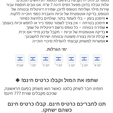
מספרים, והזכייה נקבעת בהתאם למספר הניחושים הנכונים.
עלות טבלה בדוכן מפעל הפיס הינה 7 ש"ח. אנו גובים תוספת עבור
שירות מילוי ושליחת הטופס לדוכן, שמירה דיגיטלית ובטוחה של
הטופס, בדיקה אוטומטית של זכיות והעברת כספי הזכייה ללקוח.
חיסכון בזמן – בלי לעמוד בתור, שולחים בלחיצת כפתור.
חיסכון בטרחה – אין צורך לשמור טפסי נייר או לחפש זכיות בעצמך.
שמירה בטוחה – כל טופס נרשם דיגיטלית על שמך.
בדיקה אוטומטית של זכיות – תקבל עדכון מיידי אם זכית.
קבלת זכיות בצורה פשוטה ובטוחה ישירות לחשבונך.
אפשרות למשחק קבוצתי להגדלת סיכויי הזכייה.
ימי הגרלות.
יום א׳
יום ב׳
יום ג׳
יום ד׳
יום ה׳
יום ו׳
שבת
שתפו את המזל וקבלו כרטיס חינם! 🍀
הזמינו חבר לשחק בלוטו. כאשר הוא משחק בפעם הראשונה,
שניכם מקבלים שורת 777 חינם!
תנו לחבריכם כרטיס חינם. קבלו כרטיס חינם
כשהם ישחקו.