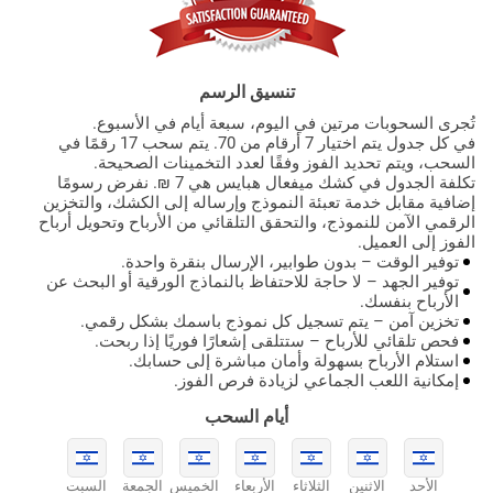
تنسيق الرسم
تُجرى السحوبات مرتين في اليوم، سبعة أيام في الأسبوع.
في كل جدول يتم اختيار 7 أرقام من 70. يتم سحب 17 رقمًا في
السحب، ويتم تحديد الفوز وفقًا لعدد التخمينات الصحيحة.
تكلفة الجدول في كشك ميفعال هبايس هي 7 ₪. نفرض رسومًا
إضافية مقابل خدمة تعبئة النموذج وإرساله إلى الكشك، والتخزين
الرقمي الآمن للنموذج، والتحقق التلقائي من الأرباح وتحويل أرباح
الفوز إلى العميل.
توفير الوقت – بدون طوابير، الإرسال بنقرة واحدة.
توفير الجهد – لا حاجة للاحتفاظ بالنماذج الورقية أو البحث عن
الأرباح بنفسك.
تخزين آمن – يتم تسجيل كل نموذج باسمك بشكل رقمي.
فحص تلقائي للأرباح – ستتلقى إشعارًا فوريًا إذا ربحت.
استلام الأرباح بسهولة وأمان مباشرة إلى حسابك.
إمكانية اللعب الجماعي لزيادة فرص الفوز.
أيام السحب
الأحد
الاثنين
الثلاثاء
الأربعاء
الخميس
الجمعة
السبت