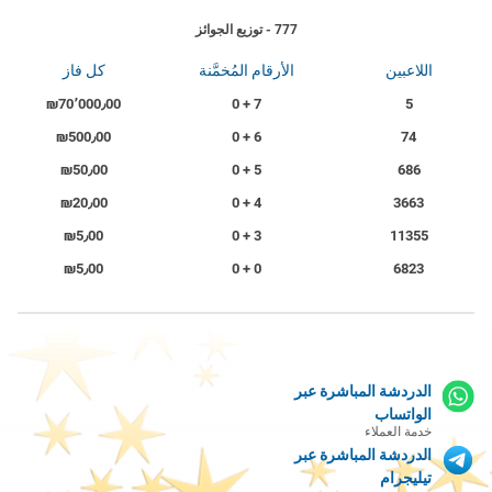
777 - توزيع الجوائز
اللاعبين
الأرقام المُخمَّنة
كل فاز
₪70٬000٫00
7 + 0
5
₪500٫00
6 + 0
74
₪50٫00
5 + 0
686
₪20٫00
4 + 0
3663
₪5٫00
3 + 0
11355
₪5٫00
0 + 0
6823
الدردشة المباشرة عبر
الواتساب
خدمة العملاء
الدردشة المباشرة عبر
تيليجرام