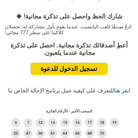
شارك الحظ واحصل على تذكرة مجانية! 🍀
ادعُ صديقًا للعب اليانصيب. عندما يقوم بأول مشاركة له، تحصلان
كلاكما على سطر 777 مجاني!
أعطِ أصدقائك تذكرة مجانية. احصل على تذكرة
مجانية عندما يلعبون.
تسجيل الدخول للدعوة
انقر هنا
للتعرف على كيفية عمل برنامج الإحالة الخاص بنا
السحب الأخير - الأرقام الفائزة
6
7
12
14
15
16
17
18
19
20
47
56
61
64
66
68
70