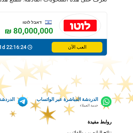
דאבל לוטו
₪ 80,000,000
1d 22:16:24
العب الآن
الدردشة المباشرة عبر الواتساب
الدردشة 
خدمة العملاء
روابط مفيدة
نتائج اليانصيب والفائزين