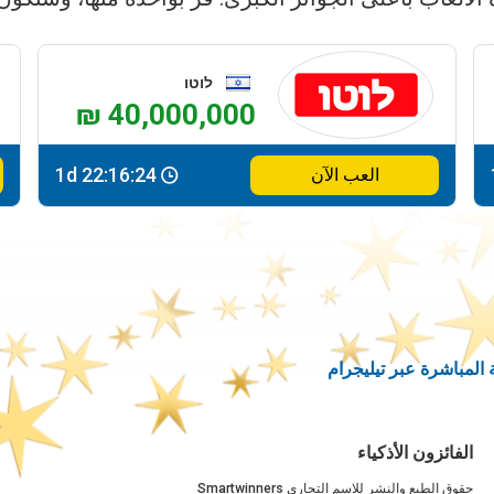
לוטו
₪ 40,000,000
1d 22:16:24
العب الآن
المباشرة عبر تيليجرام
الفائزون الأذكياء
حقوق الطبع والنشر للاسم التجاري Smartwinners