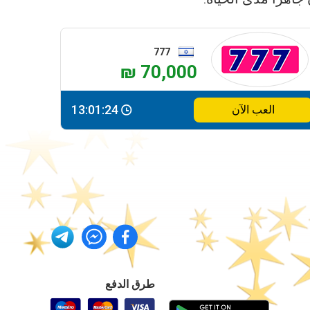
777
₪ 70,000
13:01:24
العب الآن
طرق الدفع