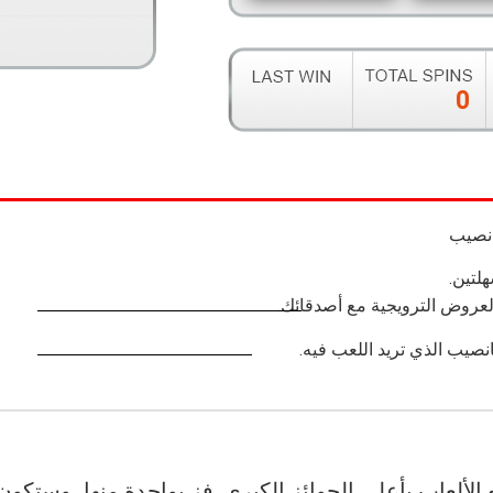
نصيب
لتين.
لألعاب بأعلى الجوائز الكبرى. فز بواحدة منها، وستكون 