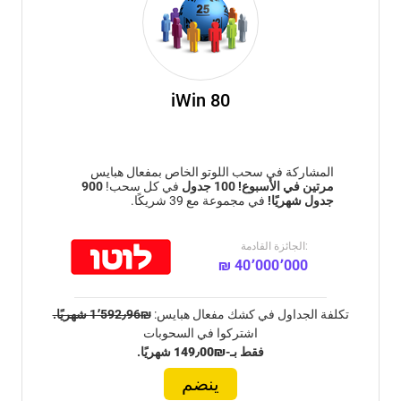
iWin 80
المشاركة في سحب اللوتو الخاص بمفعال هبايس
مرتين في الأسبوع!
100 جدول
في كل سحب!
900
جدول شهريًا!
في مجموعة مع 39 شريكًا.
الجائزة القادمة:
₪ 40٬000٬000
تكلفة الجداول في كشك مفعال هبايس:
₪1٬592٫96 شهريًا.
اشتركوا في السحوبات
فقط بـ-
₪149٫00
شهريًا.
ينضم