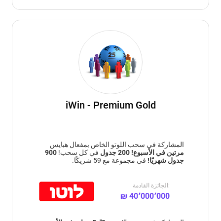
iWin - Premium Gold
المشاركة في سحب اللوتو الخاص بمفعال هبايس
مرتين في الأسبوع!
200 جدول
في كل سحب!
900
جدول شهريًا!
في مجموعة مع 59 شريكًا.
الجائزة القادمة:
₪ 40٬000٬000