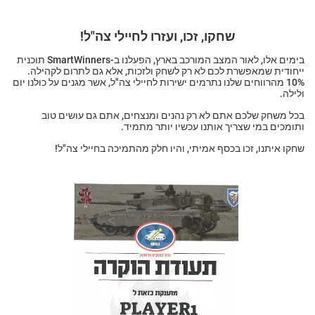
שחקו, זכו, ועזרו לחיילי צה"ל!
בימים אלו, לאור המצב המורכב בארץ, הפעלנו ב-SmartWinners תוכנית
ייחודית שמאפשרת לכם לא רק לשחק ולזכות, אלא גם לתרום לקהילה.
10% מהרווחים שלנו נתרמים ישירות לחיילי צה"ל, אשר מגנים על כולנו יום
ולילה.
בכל משחק שלכם אתם לא רק נהנים ומנצחים, אתם גם עושים טוב
ותומכים במי שצריך אותנו עכשיו יותר מתמיד.
שחקו איתנו, זכו בכסף אמיתי, והיו חלק מהתמיכה בחיילי צה"ל!