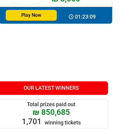
Play Now
01:23:08
OUR LATEST WINNERS
Total prizes paid out
₪ 850,685
1,701
winning tickets