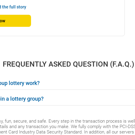
 the full story
Now
FREQUENTLY ASKED QUESTION (F.A.Q.)
oup lottery work?
in a lottery group?
y, fun, secure, and safe. Every step in the transaction process is w
ails and any transaction you make. We fully comply with the PCI-D
ent Card Industry Data Security Standard. In addition, all our servers