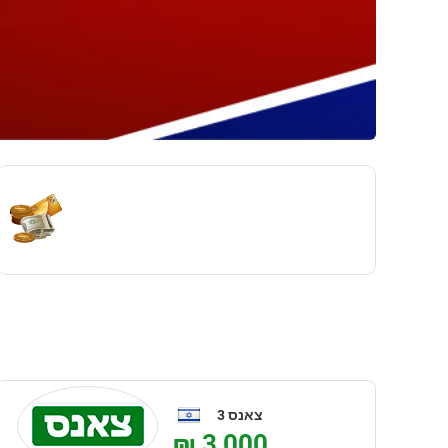
1
2
3
4
צאנס 3
₪ 3,000