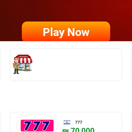
Play Now
777
₪ 70,000