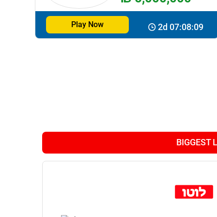
Play Now
2d 07:08:08
BIGGEST 