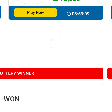
Play Now
03:53:08
LOTTERY WINNER
WON