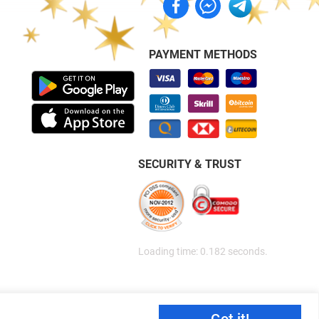
PAYMENT METHODS
SECURITY & TRUST
Loading time: 0.182 seconds.