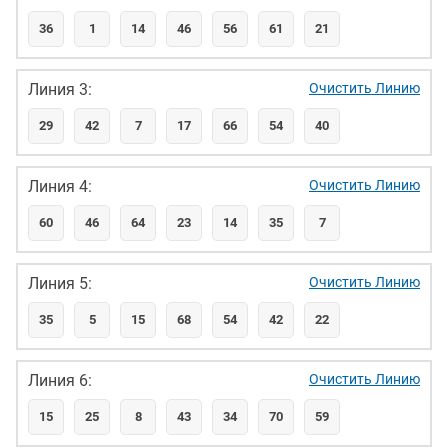
36
1
14
46
56
61
21
Линия 3:
Очистить Линию
29
42
7
17
66
54
40
Линия 4:
Очистить Линию
60
46
64
23
14
35
7
Линия 5:
Очистить Линию
35
5
15
68
54
42
22
Линия 6:
Очистить Линию
15
25
8
43
34
70
59