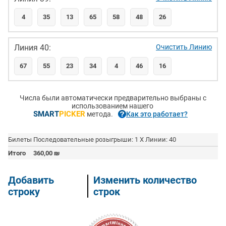
4
35
13
65
58
48
26
Линия 40:
Очистить Линию
67
55
23
34
4
46
16
Числа были автоматически предварительно выбраны с
использованием нашего
SMART
PICKER
метода.
Как это работает?
Билеты
Последовательные розыгрыши: 1 X Линии: 40
Итого
360,00
₪
Добавить
Изменить количество
строку
строк