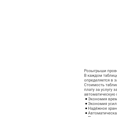
Розыгрыши прово
В каждом таблице
определяется в 
Стоимость табли
плату за услугу 
автоматическую 
Экономия време
Экономия усил
Надёжное хран
Автоматическа