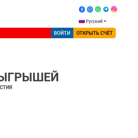
Русский
ВОЙТИ
ОТКРЫТЬ СЧЁТ
ЗЫГРЫШЕЙ
АСТИЯ