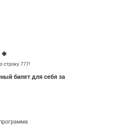
 🍀
ю строку 777!
ный билет для себя за
 программа