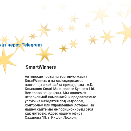
чат через Telegram
SmartWinners
Авторские права на торговую марку
SmartWinners и на все содержимое
настоящего веб-сайта принадлежат A.D.
Компания Smart Maintenance Systems Ltd.
Все права защищены. Мы являемся
независимой компанией, и предлагаемые
услуги не находятся под надзором,
контролем или управлением лотереи. На
нашем сайте мы не позиционируем себя
как лотерею. Адрес нашего офиса:
Сахарова 18, г. Ришон Лецион.