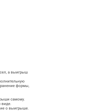
исел, а выигрыш
ополнительную
хранение формы,
грыши самому.
 виде.
ие о выигрыше.