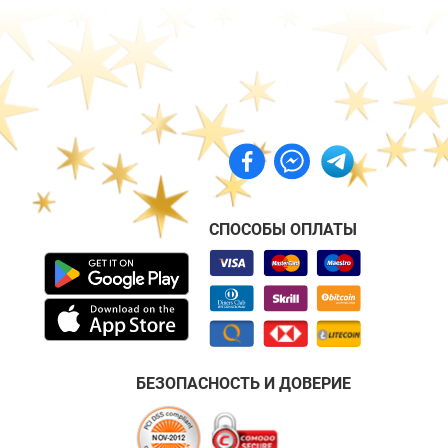
СПОСОБЫ ОПЛАТЫ
БЕЗОПАСНОСТЬ И ДОВЕРИЕ