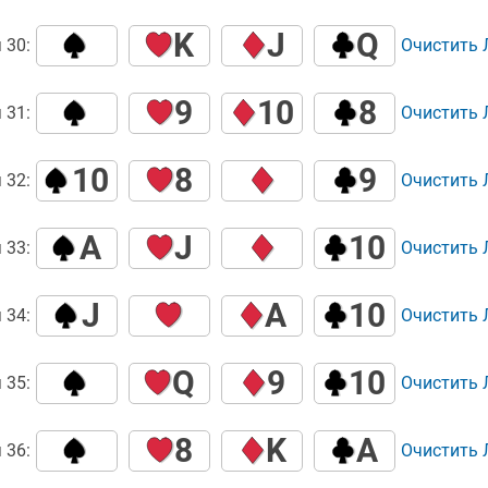
K
J
Q
 30:
Очистить
9
10
8
 31:
Очистить
10
8
9
 32:
Очистить
A
J
10
 33:
Очистить
J
A
10
 34:
Очистить
Q
9
10
 35:
Очистить
8
K
A
 36:
Очистить