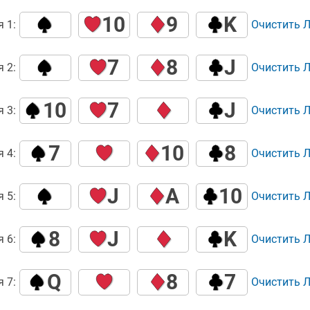
10
9
K
 1:
Очистить 
7
8
J
 2:
Очистить 
10
7
J
 3:
Очистить 
7
10
8
 4:
Очистить 
J
A
10
 5:
Очистить 
8
J
K
 6:
Очистить 
Q
8
7
 7:
Очистить 