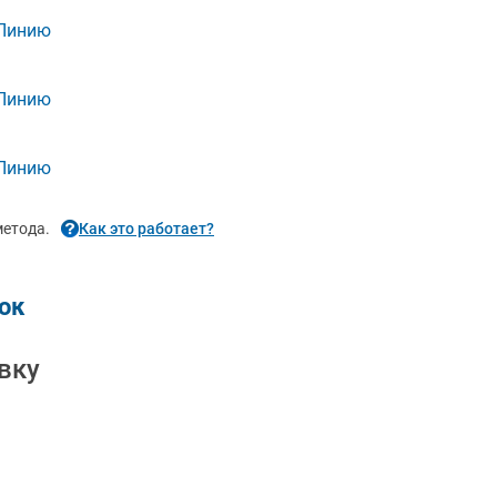
 Линию
 Линию
 Линию
етода.
Как это работает?
ок
вку