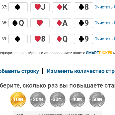
J
K
8
 37:
Очистить
Q
A
9
 38:
Очистить
8
Q
9
 39:
Очистить
SMART
PICKER
редварительно выбраны с использованием нашего
м
обавить строку
Изменить количество стр
берите, сколько раз вы повышаете ста
10₪
20₪
30₪
40₪
50₪
Билеты
Последовательные розыгрыши: 1 X