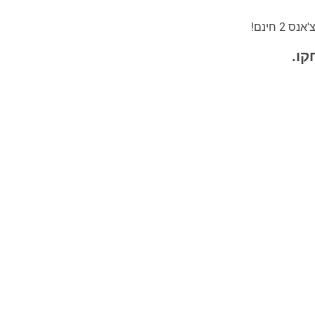
₪502.83
חינם!
קו.
₪516.42
₪530.01
₪543.60