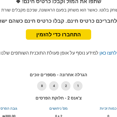
שתפו את המזל וקבלו כרטיס חינם! 🍀
חק בלוטו. כאשר הוא משחק בפעם הראשונה, שניכם מקבלים שורת צ'אנס 2 
לחבריכם כרטיס חינם. קבלו כרטיס חינם כשהם ישח
התחברו כדי להזמין
לחצו כאן
למידע נוסף על אופן פעולת התוכנית השותפים שלנו
הגרלה אחרונה - מספרים זוכים
8
4
2
1
צ'אנס 2 - חלוקת הפרסים
כמות זכיות
מס' ניחושים
גובה הפרס
₪300.00
2 + 0
0