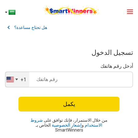
هل تحتاج مساعدة؟
تسجيل الدخول
أدخل رقم هاتفك
+1
United
States
+1
يكمل
من خلال الاستمرار، فإنك توافق على
شروط
الاستخدام
و
إشعار الخصوصية
الخاص بـ
SmartWinners