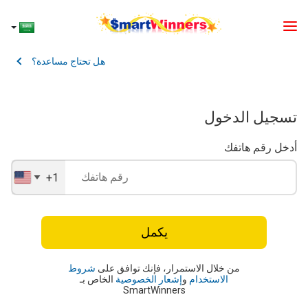
هل تحتاج مساعدة؟
تسجيل الدخول
أدخل رقم هاتفك
+1
United
States
+1
يكمل
من خلال الاستمرار، فإنك توافق على
شروط
الاستخدام
و
إشعار الخصوصية
الخاص بـ
SmartWinners